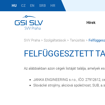
HU
CZ
EN
SRB
HR
Hírek
SVV Praha
>
Szolgáltatások
>
Tanúsítás
>
Felfüggesz
FELFÜGGESZTETT T
Az alábbiakban azon cégek listáját találja, amelyek e
JANKA ENGINEERING s.r.o., IČO: 27912612, cert
Slovácké strojírny, akciová společnost, SUB, a