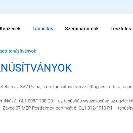
Képzések
Tanúsítás
Szemináriumok
Tesztelés
tett tanúsítványok
ANÚSÍTVÁNYOK
setében az SVV Praha, s.r.o. tanúsítási szerve felfüggesztette a tanú
ifikát č. CL1-008/1708 C0 – az tanúsítás visszavonása az ügyfél ké
.s. Závod 07 MEP Postřelmov, certifikát č. CL1-012/1910 R1 – tanúsít