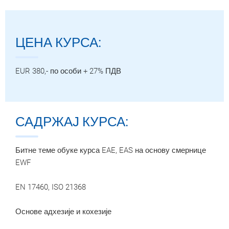
ЦЕНА КУРСА:
EUR 380,- по особи + 27% ПДВ
САДРЖАЈ КУРСА:
Битне теме обуке курса EAE, EAS на основу смернице
EWF
EN 17460, ISO 21368
Основе адхезије и кохезије