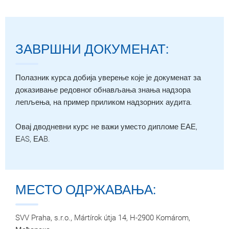
ЗАВРШНИ ДОКУМЕНАТ:
Полазник курса добија уверење које је докуменат за
доказивање редовног обнављања знања надзора
лепљења, на пример приликом надзорних аудита.
Овај дводневни курс не важи уместо дипломе ЕАЕ,
ЕAS, ЕАB.
МЕСТО ОДРЖАВАЊА:
SVV Praha, s.r.o., Mártírok útja 14, H-2900 Komárom,