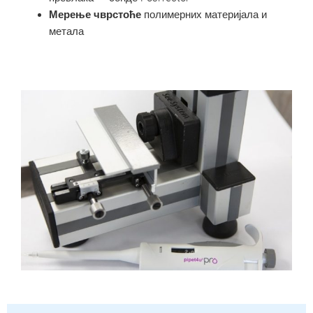
Мерење чврстоће
полимерних материјала и
метала