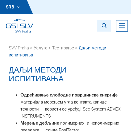
SRB
SVV Praha
>
Услуге
>
Тестирање
>
Даљи методи
испитивања
ДАЉИ МЕТОДИ
ИСПИТИВАЊА
Одређивање слободне површинске енергије
материјала мерењем угла контакта капице
течности – користи се уређај See Systеm ADVEX
INSTRUMENTS
Мерење дебљине
полимерних и неполимерних
превлака – сонде PosiTector