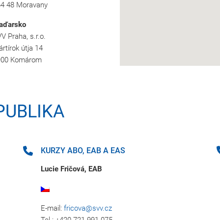
4 48 Moravany
aďarsko
V Praha, s.r.o.
rtírok útja 14
900 Komárom
PUBLIKA
KURZY ABO, EAB A EAS
Lucie Fričová, EAB
E-mail:
fricova@svv.cz