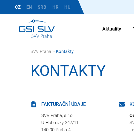
CZ
EN
SRB
HR
HU
Aktuality
SVV Praha
>
Kontakty
KONTAKTY
FAKTURAČNÍ ÚDAJE
K
SVV Praha, s.r.o.
Če
U Habrovky 247/11
SV
140 00 Praha 4
Te