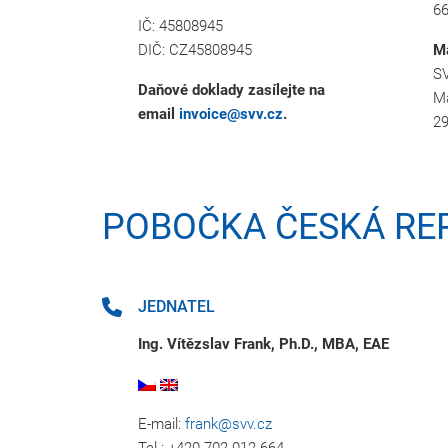
66
IČ: 45808945
DIČ: CZ45808945
M
SV
Daňové doklady zasílejte na
Má
email
invoice@svv.cz
.
2
POBOČKA ČESKÁ RE
JEDNATEL
Ing. Vítězslav Frank, Ph.D., MBA, EAE
E-mail:
frank@svv.cz