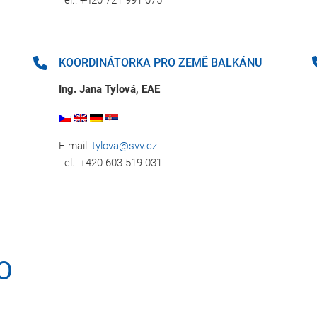
Tel.: +420 721 991 075
KOORDINÁTORKA PRO ZEMĚ BALKÁNU
Ing. Jana Tylová, EAE
E-mail:
tylova@svv.cz
Tel.: +420 603 519 031
O