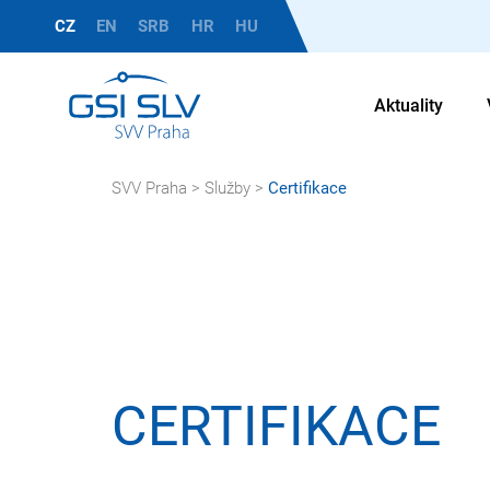
CZ
EN
SRB
HR
HU
Aktuality
SVV Praha
>
Služby
>
Certifikace
CERTIFIKACE