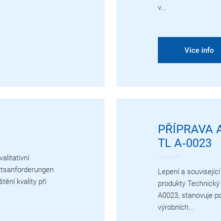
v...
Více info
PŘÍPRAVA A
TL A‑0023
litativní
ätsanforderungen
Lepení a souvisejíc
ění kvality při
produkty Technický 
A0023, stanovuje po
výrobních...