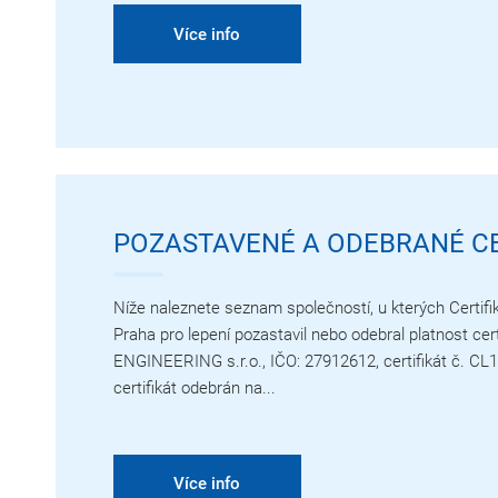
Více info
POZASTAVENÉ A ODEBRANÉ CE
Níže naleznete seznam společností, u kterých Certif
Praha pro lepení pozastavil nebo odebral platnost ce
ENGINEERING s.r.o., IČO: 27912612, certifikát č. C
certifikát odebrán na...
Více info