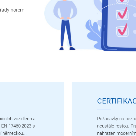
e řady norem
CERTIFIKAC
ičních vozidlech a
Požadavky na bezpe
N EN 17460:2023 s
neustále rostou. P
í německou...
nahrazen moderním