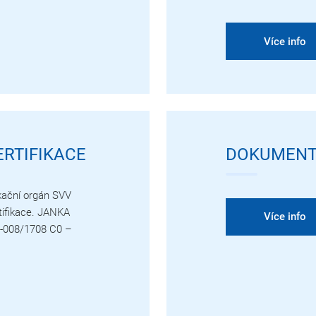
Více info
RTIFIKACE
DOKUMENT
ikační orgán SVV
rtifikace. JANKA
Více info
L1-008/1708 C0 –