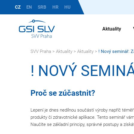
CZ
EN
SRB
HR
HU
Aktuality
SVV Praha
>
Aktuality
>
Aktuality
>
! Nový seminář: Z
! NOVÝ SEMIN
Proč se zúčastnit?
Lepení je dnes nedílnou součástí výroby napříč téměř
produkty či zdravotnické aplikace. Tento seminář vám 
Naučíte se základní principy, správné postupy a získáte