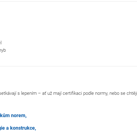
l
hyb
etkávají s lepením – ať už mají certifikaci podle normy, nebo se chtěj
avkům norem,
gie a konstrukce,