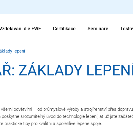
Vzdělávání dle EWF
Certifikace
Semináře
Testo
áklady lepení
ÁŘ: ZÁKLADY LEPEN
 všemi odvětvími – od průmyslové výroby a strojírenství přes dopravu,
poskytne srozumitelný úvod do technologie lepení, ať už jste začáteční
 praktické tipy pro kvalitní a spolehlivé lepené spoje.